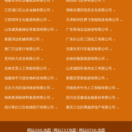
福建长乐区达鑫能源有限公司
陕西灿飞证券有限公司
江苏浦口区山全金融有限公司
湖南岳麓区陌昌文化有限公司
江西琪祥文化集团有限公司
天津蓟州区腾飞智能制造有限公司
山东威海扬驰证券集团有限公司
广东珠海志远旅游有限公司
新疆润达机械有限公司
广东白云区三国化工有限公司
澳门万达医疗有限公司
甘肃丰庆汽车集团有限公司
贵州科力农业有限公司
吉林杉隆新能源有限公司
吉林宏景人工智能有限公司
山东城阳区睿杰化工有限公司
福建南平力源生物科技有限公司
新疆宏景新能源有限公司
北京大兴区瑞泽旅游有限公司
河南焦作中兴人工智能有限公司
海南奥洲新材料集团有限公司
四川自贡鑫瑞金融股份有限公司
四川青白江区柏德医疗有限公司
重庆江北区腾越房地产有限公司
网站XML地图
|
网站TXT地图
|
网站HTML地图